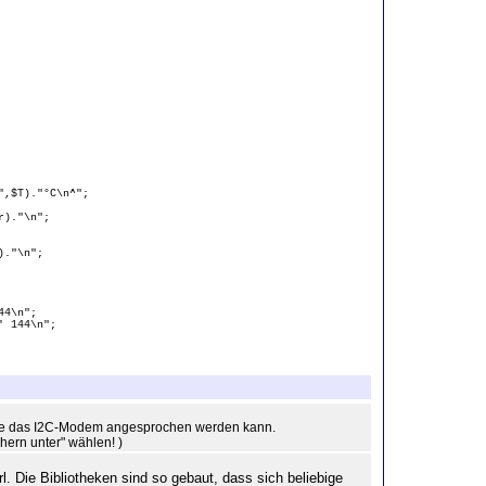
",$T)."°C\n^";
r)."\n";
)."\n";
44\n";
' 144\n";
wie das I2C-Modem angesprochen werden kann.
chern unter" wählen! )
l. Die Bibliotheken sind so gebaut, dass sich beliebige