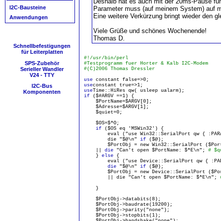
Deshalb hat es auch mit der 20ms-Pause fun
I2C-Bausteine
Parameter muss (auf meinem System) auf mi
Eine weitere Verkürzung bringt wieder den gl
Anwendungen
Viele Grüße und schönes Wochenende!
Thomas D.
Schnellbefestigungen
für Leiterplatten
#!/usr/bin/perl
SPS-Zubehör
#Testprogramm fuer Horter & Kalb I2C-Modem
Serieller Wandler
#(C)2006 Thomas Dressler
V24 - TTY
use
constant false=>0;
use
constant true=>1;
I2C-Bus
use
Time::HiRes qw( usleep ualarm);
Komponenten
if
($#ARGV ==1) {
$PortName=$ARGV[0];
$Adresse=$ARGV[1];
$quiet=0;
$OS=$^O;
if
($OS eq 'MSWin32') {
eval ("use Win32::SerialPort qw { :PARAM
die "$@\n"
if
($@);
$PortObj = new Win32::SerialPort ($PortN
||
die
"Can't open $PortName: $^E\n";
# $q
}
else
{
eval ("use Device::SerialPort qw { :PARA
die
"$@\n"
if
($@);
$PortObj = new Device::SerialPort ($Port
|| die "Can't open $PortName: $^E\n";
}
$PortObj->databits(8);
$PortObj->baudrate(19200);
$PortObj->parity("none");
$PortObj->stopbits(1);
$PortObj->handshake("none");