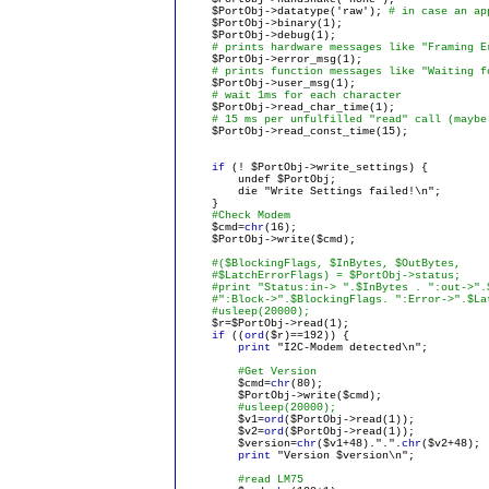
$PortObj->datatype('raw');
# in case an ap
$PortObj->binary(1);
$PortObj->debug(1);
# prints hardware messages like "Framing E
$PortObj->error_msg(1);
# prints function messages like "Waiting f
$PortObj->user_msg(1);
# wait 1ms for each character
$PortObj->read_char_time(1);
# 15 ms per unfulfilled "read" call (maybe
$PortObj->read_const_time(15);
if
(! $PortObj->write_settings) {
undef $PortObj;
die "Write Settings failed!\n";
}
#Check Modem
$cmd=
chr
(16);
$PortObj->write($cmd);
#($BlockingFlags, $InBytes, $OutBytes,
#$LatchErrorFlags) = $PortObj->status;
#print "Status:in-> ".$InBytes . ":out->".$
#":Block->".$BlockingFlags. ":Error->".$Lat
#usleep(20000);
$r=$PortObj->read(1);
if
((
ord
($r)==192)) {
print
"I2C-Modem detected\n";
#Get Version
$cmd=
chr
(80);
$PortObj->write($cmd);
#usleep(20000);
$v1=
ord
($PortObj->read(1));
$v2=
ord
($PortObj->read(1));
$version=
chr
($v1+48).".".
chr
($v2+48);
print
"Version $version\n";
#read LM75