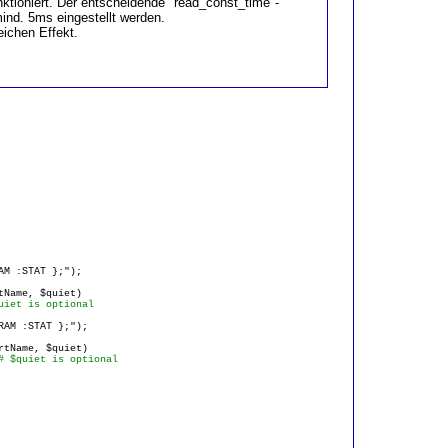
ktioniert. Der entscheidende "read_const_time"-
nd. 5ms eingestellt werden.
eichen Effekt.
 :STAT };");
ame, $quiet)
uiet is optional
M :STAT };");
Name, $quiet)
# $quiet is optional