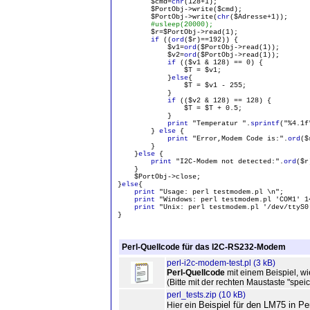
$cmd=
chr
(128+1);
$PortObj->write($cmd);
$PortObj->write(
chr
($Adresse+1));
#usleep(20000);
$r=$PortObj->read(1);
if
((
ord
($r)==192)) {
$v1=
ord
($PortObj->read(1));
$v2=
ord
($PortObj->read(1));
if
(($v1 & 128) == 0) {
$T = $v1;
}
else
{
$T = $v1 - 255;
}
if
(($v2 & 128) == 128) {
$T = $T + 0.5;
}
print
"Temperatur ".
sprintf
("%4.1f
}
else
{
print
"Error,Modem Code is:".
ord
($
}
}
else
{
print
"I2C-Modem not detected:".
ord
($r
}
$PortObj->close;
}
else
{
print
"Usage: perl testmodem.pl
\n";
print
"Windows: perl testmodem.pl 'COM1' 1
print
"Unix: perl testmodem.pl '/dev/ttyS0
}
Perl-Quellcode für das I2C-RS232-Modem
perl-i2c-modem-test.pl (3 kB)
Perl-Quellcode
mit einem Beispiel, 
(Bitte mit der rechten Maustaste "spei
perl_tests.zip (10 kB)
Beispiel für den LM75 in Per
Hier ein