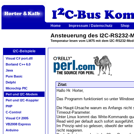
Home
Impressum / Datenschutz
Shop
Ansteuerung des I2C-RS232-M
Temperatur lesen vom LM75 mit dem I2C-RS232-Mo
I2C-Beispiele
Visual C# port.dll
Borland C++ 6.0
Java
Pure Basic
Delphi
Zitat:
Microchip PIC
Hallo Hr. Horter,
Perl und I2C-Modem
Das Programm funktioniert so unter Windows
Perl und I2C-Koppler
PHP
Die Haupt-Ursache warum es Anfangs nicht so 
Timeout-Parameter.
C-Control
Unter Linux kommt das Write-Kommando quas
Visual C# 2005
Read wird per default auch sofort ausgeführt
VB2008 Express
Im Prinzip wird so gelesen, obwohl der write
nicht reagieren.
Arduino