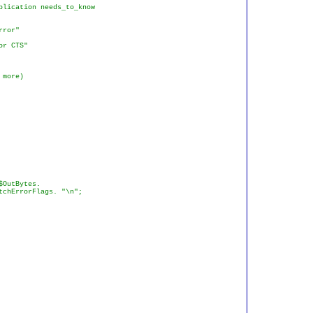
plication needs_to_know
rror"
or CTS"
 more)
OutBytes.
chErrorFlags. "\n";