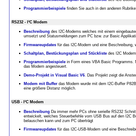
Programmierbeispiele
finden Sie auch in den anderen Rubrike
RS232 - I²C Modem
Beschreibung
des I2C-Modems welches mit einem eingebauten
umsetzt und Statusmeldungen zum PC bzw. zur Basic Applikati
Firmwareupdates
für das I2C-Modem und eine Beschreibung, w
Schaltplan, Bestückungsplan und Stückliste
des I2C Modem
Programmierbeispiele
in Form eines VBA Basic Programms. Mi
das Modem angesteuert.
Demo-Projekt in Visual Basic V6
. Das Projekt zeigt die Ans
Modem mit Buffer
das Modem wurde mit dem I2C-Buffer P82B96
eine größere Distanz möglich.
USB - I²C Modem
Beschreibung
Da immer mehr PCs ohne serielle RS232 Schnitt
entwickelt, welches Steuerbefehle vom USB Bus auf den I2C Bu
belauschen kann und zum PC überträgt
Firmwareupdates
für das I2C-USB-Modem und eine Beschreibu