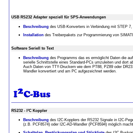
USB RS232 Adapter speziell für SPS-Anwendungen
Beschreibung
des USB-Konverters in Verbindung mit STEP 7, P
Installation
des Treiberpakets zur Programmierung von SIMAT
Software Seriell to Text
Beschreibung
des Programms das es ermöglicht Daten die auf 
serielle Schnittstelle eines Standard-PCs umzuleiten und dort 
Auch Daten von TTY-Druckern wie dem PT88, PZ89 oder DR231
Wandler konvertiert und am PC aufgezeichnet werden.
RS232 - I²C Koppler
Beschreibung
des I2C-Kopplers der RS232 Signale in I2C-Pege
(z.B. PCF8574) oder I2C-AD-Wandler (PCF8594) möglich mach
Schaltplan, Bestückungsplan und Stückliste
des I2C Buskop