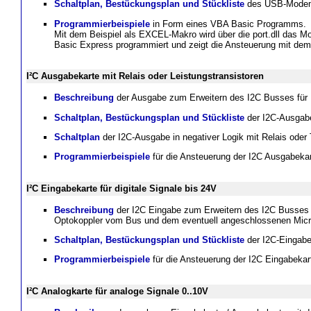
Schaltplan, Bestückungsplan und Stückliste
des USB-Mode
Programmierbeispiele
in Form eines VBA Basic Programms.
Mit dem Beispiel als EXCEL-Makro wird über die port.dll das M
Basic Express programmiert und zeigt die Ansteuerung mit 
I²C Ausgabekarte mit Relais oder Leistungstransistoren
Beschreibung
der Ausgabe zum Erweitern des I2C Busses für 
Schaltplan, Bestückungsplan und Stückliste
der I2C-Ausgabe
Schaltplan
der I2C-Ausgabe in negativer Logik mit Relais oder 
Programmierbeispiele
für die Ansteuerung der I2C Ausgabeka
I²C Eingabekarte für digitale Signale bis 24V
Beschreibung
der I2C Eingabe zum Erweitern des I2C Busses f
Optokoppler vom Bus und dem eventuell angeschlossenen Microc
Schaltplan, Bestückungsplan und Stückliste
der I2C-Eingabe
Programmierbeispiele
für die Ansteuerung der I2C Eingabekar
I²C Analogkarte für analoge Signale 0..10V