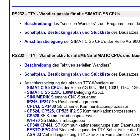
RS232 - TTY - Wandler
passiv
für alle SIMATIC S5 CPUs
Beschreibung
des "seriellen Wandlers" zum Programmieren d
Schaltplan, Bestückungsplan und Stückliste
des Bausatzes s
Anschlussbelegung
der SIMATIC S5 CPU's der Reihe AG 90U
RS232 - TTY - Wandler aktiv für SIEMENS SIMATIC CPUs und Ba
Beschreibung
des "aktiven seriellen Wandlers"
Schaltplan, Bestückungsplan und Stückliste
des Bausatzes s
Anschlussbelegung des aktiven TTY-Wandlers an:
-
SIMATIC S5 CPU's
der Reihe AG 90U, 95U, 100U, 115U, 135
-
SIMATIC S5 115K, 130W
Belegung AS511
-
SINUMERIK
Siemens CNC-Steuerung
-
IP246, IP247
S5 Positionierbaugruppen
-
CP143, CP1430
S5 Ethernet Kommunikationsprozessor
-
CP524, CP525, CP525 IF2
S5 Kommunikationsprozessoren
-
CP526
S5 Kommunikationsprozessor
-
WF470
S5 Bildschirmbaugruppe
-
CP340 CP441
, S7 Kommunikationsbaugruppe zum Datenaust
-
FESTO FPC 404
Steckerbelegung der TTY-Schnittstelle der 
-
ASR-33
Verbindungsleitung TTY-aktiv zum Fernschreiber ASR-