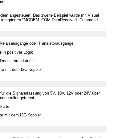
ms
odem angesteuert. Das zweite Beispiel wurde mit Visual
dem integrierten "MODEM_COM.DataReceived" Command.
Relaisausgänge oder Transistorausgänge.
 in positiver Logik
Transistorendstufe.
rte mit dem I2C-Koppler
ür die Signalerfassung von 5V, 10V, 12V oder 24V über
ontroller getrennt.
karte
te mit dem I2C-Koppler