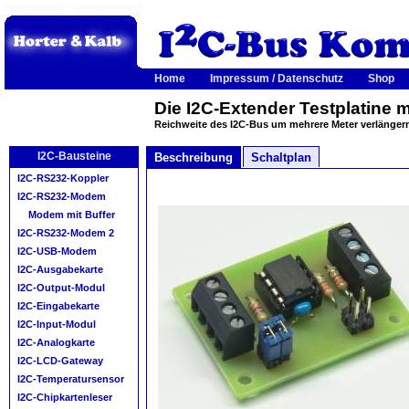
Home
Impressum / Datenschutz
Shop
Die I2C-Extender Testplatine 
Reichweite des I2C-Bus um mehrere Meter verlänger
I2C-Bausteine
Beschreibung
Schaltplan
I2C-RS232-Koppler
I2C-RS232-Modem
Modem mit Buffer
I2C-RS232-Modem 2
I2C-USB-Modem
I2C-Ausgabekarte
I2C-Output-Modul
I2C-Eingabekarte
I2C-Input-Modul
I2C-Analogkarte
I2C-LCD-Gateway
I2C-Temperatursensor
I2C-Chipkartenleser