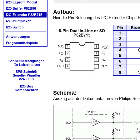
I2C-EEprom Modul
I2C-Buffer P82B96
Aufbau:
I2C-Extender P82B715
Hier die Pin-Belegung des I2C-Extender-Chips
I2C-Multiplexer
I2C-Switch
Pin
Beze
1
Anwendungen
2
Programmbeispiele
3
4
5
Schnellbefestigungen
6
für Leiterplatten
7
SPS-Zubehör
8
Serieller Wandler
V24 - TTY
I2C-Bus
Komponenten
Schema:
Auszug aus der Dokumentation von Philips Sem