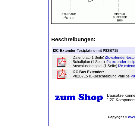
Beschreibungen
:
I2C-Extender-Testplatine mit P82B715
Datenblatt (1 Seite)
i2c-extender-testp
Schaltplan (1 Seite)
i2c-extender-testp
Anschlussbeispiel (1 Seite)
i2c-extend
I2C Bus Extender:
P82B715 IC-Beschreibung Phillips
P8
Bausätze können
"I2C-Komponent
Copyright ©
www