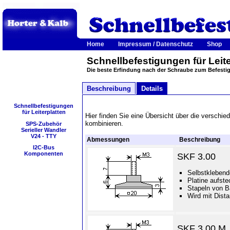
Home
Impressum / Datenschutz
Shop
Schnellbefestigungen für Leite
Die beste Erfindung nach der Schraube zum Befestig
Beschreibung
Details
Schnellbefestigungen
für Leiterplatten
Hier finden Sie eine Übersicht über die verschi
kombinieren.
SPS-Zubehör
Serieller Wandler
V24 - TTY
Abmessungen
Beschreibung
I2C-Bus
Komponenten
SKF 3.00
Selbstklebend
Platine aufstec
Stapeln von B
Wird mit Dist
SKF 3.00 M