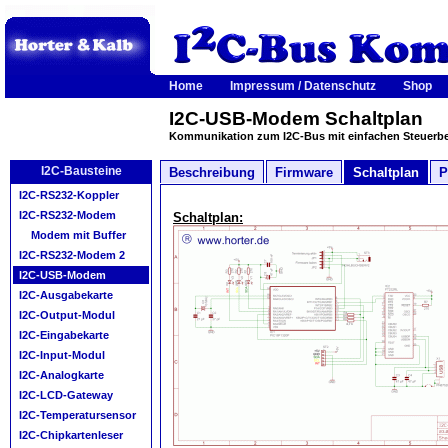
Home
Impressum / Datenschutz
Shop
I2C-USB-Modem Schaltplan
Kommunikation zum I2C-Bus mit einfachen Steuerbef
I2C-Bausteine
Beschreibung
Firmware
Schaltplan
P
I2C-RS232-Koppler
I2C-RS232-Modem
Schaltplan:
Modem mit Buffer
I2C-RS232-Modem 2
I2C-USB-Modem
I2C-Ausgabekarte
I2C-Output-Modul
I2C-Eingabekarte
I2C-Input-Modul
I2C-Analogkarte
I2C-LCD-Gateway
I2C-Temperatursensor
I2C-Chipkartenleser