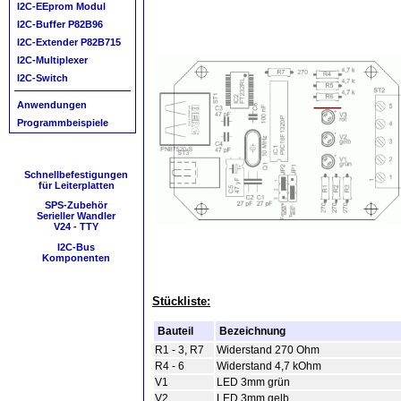
I2C-EEprom Modul
I2C-Buffer P82B96
I2C-Extender P82B715
I2C-Multiplexer
I2C-Switch
Anwendungen
Programmbeispiele
Schnellbefestigungen
für Leiterplatten
SPS-Zubehör
Serieller Wandler
V24 - TTY
I2C-Bus
Komponenten
Stückliste:
Bauteil
Bezeichnung
R1 - 3, R7
Widerstand 270 Ohm
R4 - 6
Widerstand 4,7 kOhm
V1
LED 3mm grün
V2
LED 3mm gelb