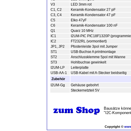
V3
LED 3mm rot
C1, C2
Keramik-Kondensator 27 pF
C3, C4
Keramik-Kondensator 47 pF
C5
Elko 47yF
C6
Keramik-Kondensator 100 nF
Q1
Quarz 10 MHz
IC1
I2UM-PIC PIC18F1320P (programmiert
IC2
FT232RL (vormontiert)
JP1, JP2
Pfostenleiste 3pol mit Jumper
ST1
USB-Buchse A printmontage
ST2
Anschlussklemme 5pol mit Wanne
ST3
Hohlbuchse gewinkelt
I2UM-LP
Leiterplatte
USB-AA-1
USB-Kabel mit A-Stecker beidseitig
Zubehör
I2UM-Gg
Gehäuse gebohrt
Steckernetzteil 5V
Bausätze können
"I2C-Komponent
Copyright ©
www